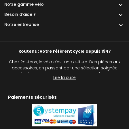
Notre gamme vélo

Besoin d'aide ?

Notre entreprise

Routens : votre référent cycle depuis 1947
Chez Routens, le vélo c’est une culture. Des pièces aux
accessoires, en passant par une sélection soignée
d’équipements, nous accompagnons chaque
Lire la suite
cycliste, du passionné au curieux, sur tous les
chemins.
Paiements sécurisés
Routens, c’est plus qu’un simple magasin de vélos :
c’est une véritable institution pour tous les passionnés
de deux roues. Avec notre réseau de cinq magasins
de cycles, nous vous accompagnons dans le choix
de votre vélo, qu’il s’agisse d’un vélo de route, d’un VTT,
d’un gravel, d’un vélo à assistance électrique (VAE),