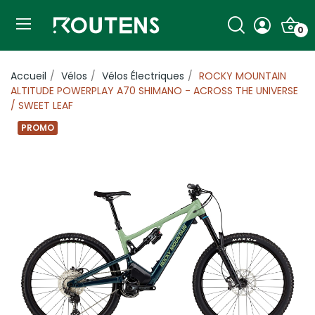
0
Accueil
Vélos
Vélos Électriques
ROCKY MOUNTAIN
ALTITUDE POWERPLAY A70 SHIMANO - ACROSS THE UNIVERSE
/ SWEET LEAF
PROMO