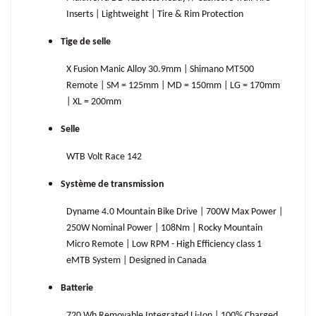
Inserts | Lightweight | Tire & Rim Protection
Tige de selle
X Fusion Manic Alloy 30.9mm | Shimano MT500
Remote | SM = 125mm | MD = 150mm | LG = 170mm
| XL = 200mm
Selle
WTB Volt Race 142
Système de transmission
Dyname 4.0 Mountain Bike Drive | 700W Max Power |
250W Nominal Power | 108Nm | Rocky Mountain
Micro Remote | Low RPM - High Efficiency class 1
eMTB System | Designed in Canada
Batterie
720 Wh Removable Integrated Li-Ion | 100% Charged