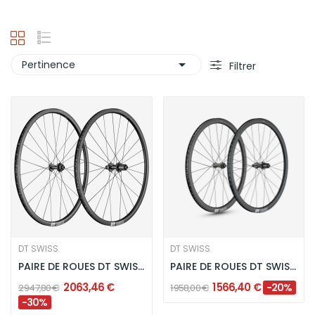

Pertinence
Filtrer
DT SWISS
DT SWISS
PAIRE DE ROUES DT SWISS PRC 1100 DICUT MON...
PAIRE DE ROUES DT SWISS PR 1400 DICUT OXiC
2 063,46 €
1 566,40 €
-20%
2 947,80 €
1 958,00 €
-30%