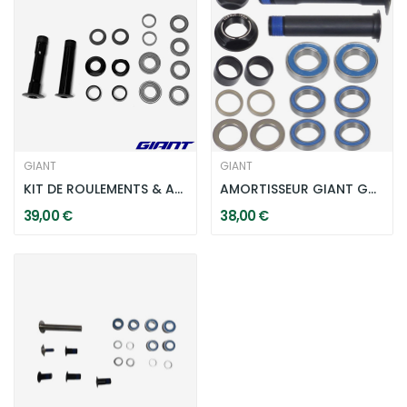
GIANT
GIANT
KIT DE ROULEMENTS & AXES INFÉRIEURS POUR GIANT...
AMORTISSEUR GIANT GSG040 LOWER LINKAGE BOLTS
39,00 €
38,00 €