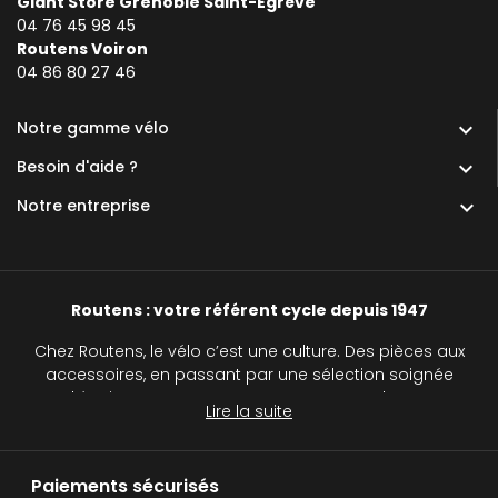
Giant Store Grenoble Saint-Égrève
04 76 45 98 45
Routens Voiron
0
4 86 80 27 46
Notre gamme vélo

Besoin d'aide ?

Notre entreprise

Routens : votre référent cycle depuis 1947
Chez Routens, le vélo c’est une culture. Des pièces aux
accessoires, en passant par une sélection soignée
d’équipements, nous accompagnons chaque
Lire la suite
cycliste, du passionné au curieux, sur tous les
chemins.
Paiements sécurisés
Routens, c’est plus qu’un simple magasin de vélos :