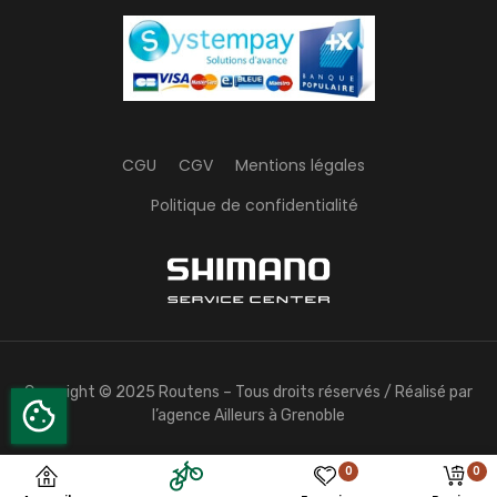
c’est une véritable institution pour tous les passionnés
de deux roues. Avec notre réseau de cinq magasins
de cycles, nous vous accompagnons dans le choix
de votre vélo, qu’il s’agisse d’un vélo de route, d’un VTT,
d’un gravel, d’un vélo à assistance électrique (VAE),
d’un vélo de ville, d’un vélo pliant, ou encore d’un vélo
cargo.
CGU
CGV
Mentions légales
Nous proposons une large gamme de modèles (vélo
Politique de confidentialité
femme ou vélo homme) :
De route, de gravel, de randonnée, tout terrain (tout
suspendu et semi-rigide), tout chemin, urbains, de
triathlon, de cyclo-cross, ou même pliant. Que vous
pratiquiez le vélo de route, en loisirs ou en
compétition, le cross-country, l’enduro, la descente
(DH), le bike packing, le voyage à vélo, le
Copyright © 2025 Routens – Tous droits réservés / Réalisé par
cyclotourisme, le cyclo-cross, ou simplement la
l’agence Ailleurs à Grenoble
balade en campagne ou du vélo taf, vous trouverez
chez nous le type de vélo qui vous correspond.
0
0
Tous les vélos, pour tous les usages