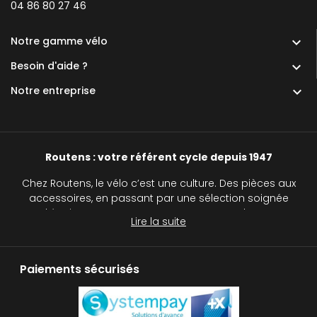
0
4 86 80 27 46
Notre gamme vélo

Besoin d'aide ?

Notre entreprise

Routens : votre référent cycle depuis 1947
Chez Routens, le vélo c’est une culture. Des pièces aux
accessoires, en passant par une sélection soignée
d’équipements, nous accompagnons chaque
Lire la suite
cycliste, du passionné au curieux, sur tous les
chemins.
Paiements sécurisés
Routens, c’est plus qu’un simple magasin de vélos :
c’est une véritable institution pour tous les passionnés
de deux roues. Avec notre réseau de cinq magasins
de cycles, nous vous accompagnons dans le choix