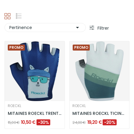

Pertinence
Filtrer
PROMO
PROMO
ROECKL
ROECKL
MITAINES ROECKL TRENTINO ENFANT - BLEU
MITAINES ROECKL TICINO ENFANT - BLANC/VERT
10,50 €
19,20 €
-30%
-20%
15,00 €
24,00 €