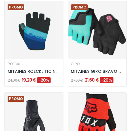
PROMO
PROMO
ROECKL
GIRO
MITAINES ROECKL TICINO ENFANT - NOIR/BLEU
MITAINES GIRO BRAVO JR ENFANT TURQUOISE
19,20 €
21,60 €
-20%
-20%
24,00 €
27,00 €
PROMO