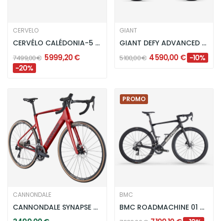
CERVELO
GIANT
CERVÉLO CALÉDONIA-5 ULTEGRA DI2 - FIVE BLACK
GIANT DEFY ADVANCED PRO 1 SRAM RIVAL AXS - WHITE
5 999,20 €
4 590,00 €
-10%
7 499,00 €
5 100,00 €
-20%
PROMO
CANNONDALE
BMC
CANNONDALE SYNAPSE CARBON 4 - METALLIC RED
BMC ROADMACHINE 01 THREE 2026 - CARBON BLACK