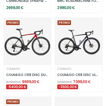
CANNONDALE SYNAPSE CARBON 5 - BLACK
BMC ROADMACHINE FOUR RECONDITIONNÉ - COOL WHITE...
2 699,00 €
2 990,00 €
PROMO
PROMO
COLNAGO
COLNAGO
COLNAGO C68 DISC DURACE DI2 12V - NOIR / ROUGE
COLNAGO C68 DISC ULTEGRA DI2 R8170 12V HRAU -...
9 699,00 €
7 099,00 €
15 099,00 €
10 599,00 €
-5 400,00 €
-3 500,00 €
PROMO