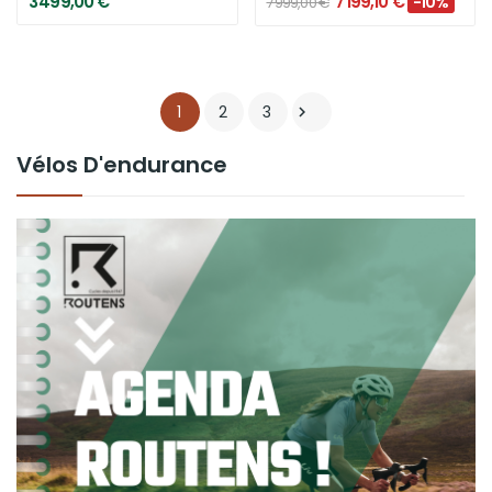
3 499,00 €
7 199,10 €
-10%
7 999,00 €
1
2
3

Vélos D'endurance