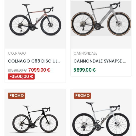
COLNAGO
CANNONDALE
COLNAGO C68 DISC ULTEGRA DI2 R8170 12V HRRG -...
CANNONDALE SYNAPSE CARBON 2 - GREY
7 099,00 €
5 899,00 €
10 599,00 €
-3 500,00 €
PROMO
PROMO