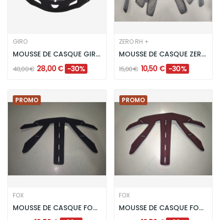
GIRO
ZERO RH +
MOUSSE DE CASQUE GIRO SWITCHBLADE - NOIR
MOUSSE DE CASQUE ZERO RH+ AIRXTRM GRIS
28,00 €
10,50 €
-30%
-30%
40,00 €
15,00 €
PROMO
PROMO
FOX
FOX
MOUSSE DE CASQUE FOX MAINFRAME - NOIR
MOUSSE DE CASQUE FOX MAINFRAME BORDEAUX