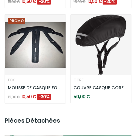
10,50 €
10,50 €
-30%
-30%
15,00 €
15,00 €
PROMO
FOX
GORE
MOUSSE DE CASQUE FOX MAINFRAME VERT
COUVRE CASQUE GORE C3 GTX - NOIR
10,50 €
50,00 €
-30%
15,00 €
Pièces Détachées