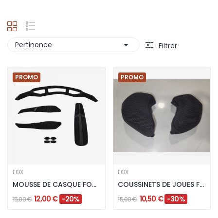

Pertinence
Filtrer
PROMO
PROMO
FOX
FOX
MOUSSE DE CASQUE FOX SPEEDFRAME/ SPEEDFRAME PRO...
COUSSINETS DE JOUES FOX PROFRAME - NOIR
12,00 €
10,50 €
-20%
-30%
15,00 €
15,00 €