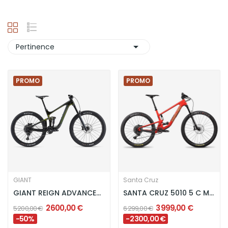

Pertinence
PROMO
PROMO
GIANT
Santa Cruz
GIANT REIGN ADVANCED PRO 29 2 - PANTHER /...
SANTA CRUZ 5010 5 C MX S - GLOSS RED
2 600,00 €
3 999,00 €
5 200,00 €
6 299,00 €
-50%
-2 300,00 €