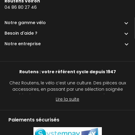
Routens Voiron
0
4 86 80 27 46
Notre gamme vélo

Besoin d'aide ?

Notre entreprise

Routens : votre référent cycle depuis 1947
Chez Routens, le vélo c’est une culture. Des pièces aux
accessoires, en passant par une sélection soignée
d’équipements, nous accompagnons chaque
Lire la suite
cycliste, du passionné au curieux, sur tous les
chemins.
Paiements sécurisés
Routens, c’est plus qu’un simple magasin de vélos :
c’est une véritable institution pour tous les passionnés
de deux roues. Avec notre réseau de cinq magasins