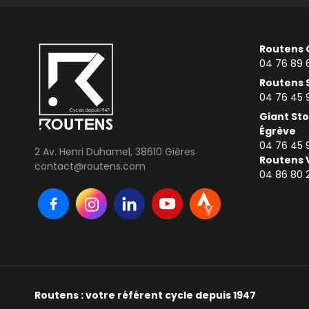
Routens 
04 76 89 
Routens 
04 76 45 
Giant Sto
Égrève
04 76 45 
2 Av. Henri Duhamel, 38610 Gières
Routens 
contact@routens.com
0
4 86 80 
Routens : votre référent cycle depuis 1947