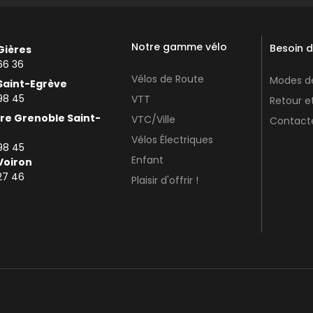
Notre gamme vélo
Besoin d
Gières
66 36
Vélos de Route
Modes de
Saint-Egrève
98 45
VTT
Retour 
re Grenoble Saint-
VTC/Ville
Contact
Vélos Électriques
98 45
Enfant
Voiron
27 46
Plaisir d'offrir !