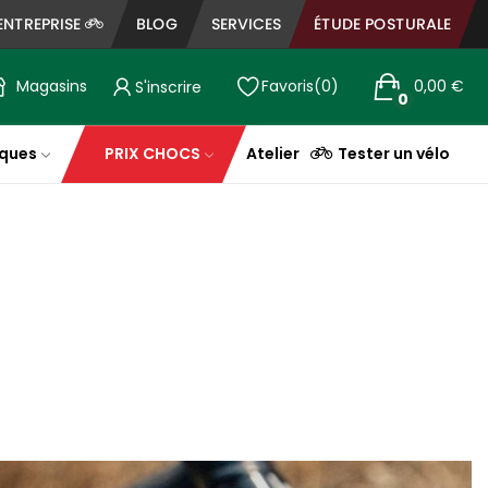
ENTREPRISE
BLOG
SERVICES
ÉTUDE POSTURALE
Magasins
Favoris
0
0,00 €
S'inscrire
0
ques
PRIX CHOCS
Atelier
Tester un vélo