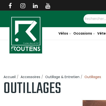
Vélos
Occasions
Vête
Accueil
Accessoires
Outillage & Entretien
Outillages
OUTILLAGES