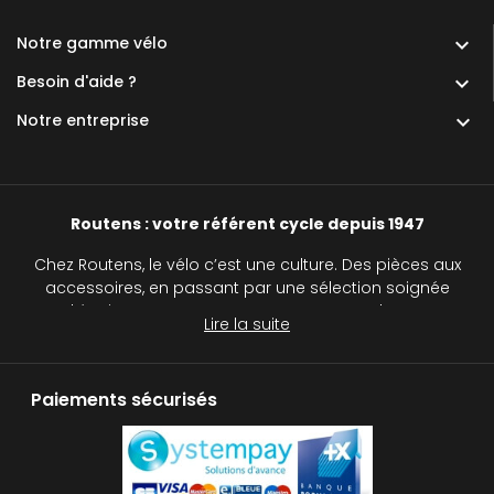
Notre gamme vélo

Besoin d'aide ?

Notre entreprise

Routens : votre référent cycle depuis 1947
Chez Routens, le vélo c’est une culture. Des pièces aux
accessoires, en passant par une sélection soignée
d’équipements, nous accompagnons chaque
Lire la suite
cycliste, du passionné au curieux, sur tous les
chemins.
Paiements sécurisés
Routens, c’est plus qu’un simple magasin de vélos :
c’est une véritable institution pour tous les passionnés
de deux roues. Avec notre réseau de cinq magasins
de cycles, nous vous accompagnons dans le choix
de votre vélo, qu’il s’agisse d’un vélo de route, d’un VTT,