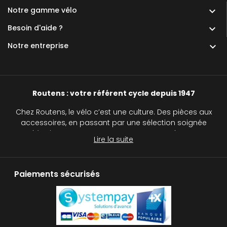
Notre gamme vélo

Besoin d'aide ?

Notre entreprise

Routens : votre référent cycle depuis 1947
Chez Routens, le vélo c’est une culture. Des pièces aux
accessoires, en passant par une sélection soignée
d’équipements, nous accompagnons chaque
Lire la suite
cycliste, du passionné au curieux, sur tous les
chemins.
Paiements sécurisés
Routens, c’est plus qu’un simple magasin de vélos :
c’est une véritable institution pour tous les passionnés
de deux roues. Avec notre réseau de cinq magasins
de cycles, nous vous accompagnons dans le choix
de votre vélo, qu’il s’agisse d’un vélo de route, d’un VTT,
d’un gravel, d’un vélo à assistance électrique (VAE),