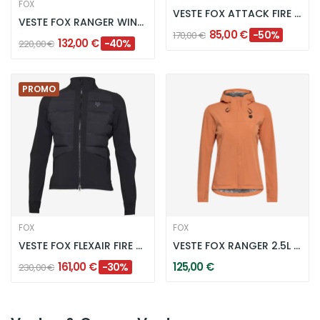
FOX
VESTE FOX ATTACK FIRE SOFTSHELL W - NOIR
VESTE FOX RANGER WINDBLOC FIRE W NOIR/VERT D'EAU
85,00 €
-50%
170,00 €
132,00 €
-40%
220,00 €
PROMO
FOX
FOX
VESTE FOX FLEXAIR FIRE HYBRID W - NOIR
VESTE FOX RANGER 2.5L WATER W CORAIL
161,00 €
125,00 €
-30%
230,00 €