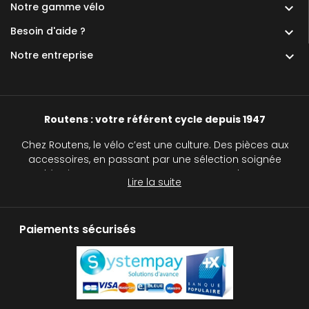
Notre gamme vélo

Besoin d'aide ?

Notre entreprise

Routens : votre référent cycle depuis 1947
Chez Routens, le vélo c’est une culture. Des pièces aux
accessoires, en passant par une sélection soignée
d’équipements, nous accompagnons chaque
Lire la suite
cycliste, du passionné au curieux, sur tous les
chemins.
Paiements sécurisés
Routens, c’est plus qu’un simple magasin de vélos :
c’est une véritable institution pour tous les passionnés
de deux roues. Avec notre réseau de cinq magasins
de cycles, nous vous accompagnons dans le choix
de votre vélo, qu’il s’agisse d’un vélo de route, d’un VTT,
d’un gravel, d’un vélo à assistance électrique (VAE),