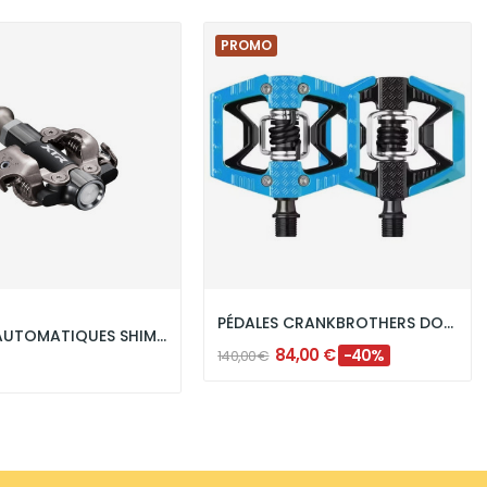
PROMO
PÉDALES CRANKBROTHERS DOUBLE SHOT - BLEU / NOIR
PÉDALES AUTOMATIQUES SHIMANO XTR PD-M9200 SPD...
84,00 €
-40%
140,00 €