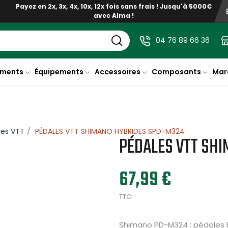
Payez en 2x, 3x, 4x, 10x, 12x fois sans frais ! Jusqu'à 5000€
avec Alma !
04 76 89 66 36
ments
Équipements
Accessoires
Composants
Mar
ues VTT
PÉDALES VTT SHIMANO HYBRIDES SPD-M324
PÉDALES VTT SH
67,99 €
TTC
Shimano PD-M324 : pédales h