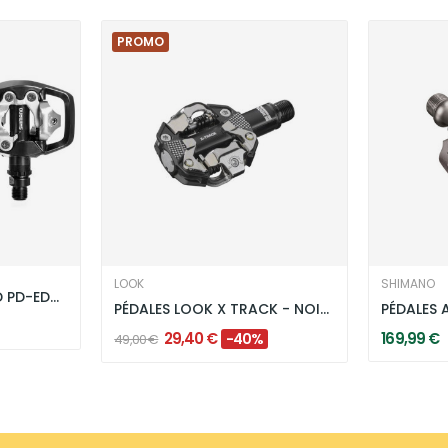
PROMO
LOOK
SHIMANO
PÉDALES SHIMANO SPD PD-ED500 - NOIRES
PÉDALES LOOK X TRACK - NOIRES
29,40 €
169,99 €
-40%
49,00 €