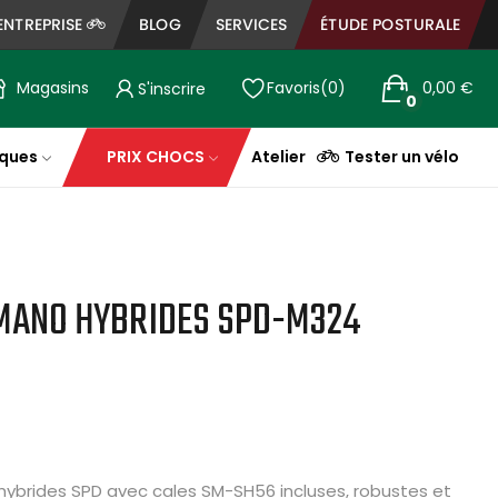
ENTREPRISE
BLOG
SERVICES
ÉTUDE POSTURALE
Magasins
Favoris
0
0,00 €
S'inscrire
0
ques
PRIX CHOCS
Atelier
Tester un vélo
IMANO HYBRIDES SPD-M324
ybrides SPD avec cales SM-SH56 incluses, robustes et