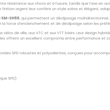
te résistance aux chocs et à l’usure, tandis que l’axe en a
r finition argent leur confère un style sobre et élégant, ada
D SM-SH56
, qui permettent un déclipsage multidirectionnel, 
r la force d’enclenchement et de déclipsage selon les préf
élos de ville, aux VTC et aux VTT loisirs. Leur design hybride
. Elles offrent un excellent compromis entre performance et
rides SPD robustes et polyvalentes, conçues pour accompagn
ique SPD)