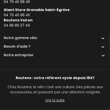
04 76 45 98 45
Giant Store Grenoble Saint-Égrève
04 76 45 98 45
Routens Voiron
0
4 86 80 27 46
Notre gamme vélo

Besoin d'aide ?

Notre entreprise

Routens : votre référent cycle depuis 1947
Chez Routens, le vélo c’est une culture. Des pièces aux
accessoires, en passant par une sélection soignée
d’équipements, nous accompagnons chaque
Lire la suite
cycliste, du passionné au curieux, sur tous les
chemins.