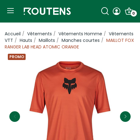
0
Accueil
Vêtements
Vêtements Homme
Vêtements
VTT
Hauts
Maillots
Manches courtes
MAILLOT FOX
RANGER LAB HEAD ATOMIC ORANGE
PROMO