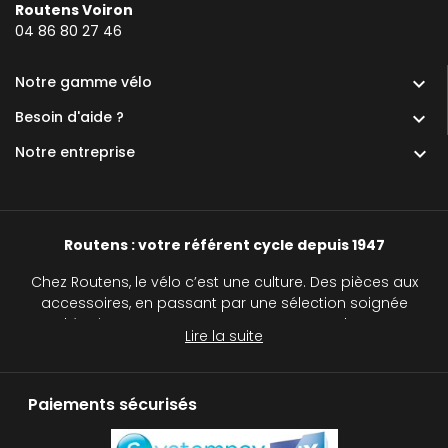
Routens Voiron
0
4 86 80 27 46
Notre gamme vélo

Besoin d'aide ?

Notre entreprise

Routens : votre référent cycle depuis 1947
Chez Routens, le vélo c’est une culture. Des pièces aux
accessoires, en passant par une sélection soignée
d’équipements, nous accompagnons chaque
Lire la suite
cycliste, du passionné au curieux, sur tous les
chemins.
Paiements sécurisés
Routens, c’est plus qu’un simple magasin de vélos :
c’est une véritable institution pour tous les passionnés
de deux roues. Avec notre réseau de cinq magasins