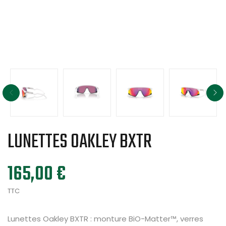
LUNETTES OAKLEY BXTR
165,00 €
TTC
Lunettes
Oakley
BXTR
:
monture
BiO-Matter™,
verres