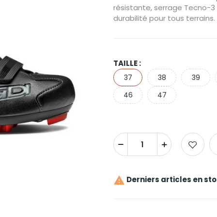
résistante, serrage Tecno-3 
durabilité pour tous terrains.
TAILLE :
37
38
39
46
47

Derniers articles en st