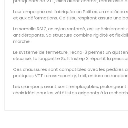
pratiquants de VTT, elles allient confort, robustess
Leur empeigne est fabriquée en Politex, un matériau s
et aux déformations. Ce tissu respirant assure une b
La semelle RS17, en nylon renforcé, est spécialement 
antidérapants. Sa structure combine rigidité et flexi
marche.
Le système de fermeture Tecno-3 permet un ajustemen
sécurisé. La languette Soft Instep 3 répartit la press
Ces chaussures sont compatibles avec les pédales aut
pratiques VTT : cross-country, trail, enduro ou randon
Les crampons avant sont remplaçables, prolongeant la
choix idéal pour les vététistes exigeants à la recherc