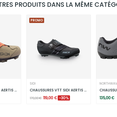
TRES PRODUITS DANS LA MÊME CATÉGO
PROMO
SIDI
NORTHWAV
CHAUSSURES VTT SIDI AERTIS W BEIGE/CORAIL
CHAUSSURES VTT SIDI AERTIS W - NOIR
119,00 €
135,00 €
-30%
170,00 €