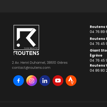
Routens 
04 76 89 
Routens 
04 76 45 
Giant Sto
Égrève
04 76 45 
2 Av. Henri Duhamel, 38610 Gières
Routens 
contact@routens.com
0
4 86 80 