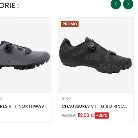
RIE :
PROMO
E
GIRO
CHAUSSURES VTT NORTHWAVE HAMMER PLUS GRIS
CHAUSSURES VTT GIRO RINCON W NOIR
112,00 €
-30%
160,00 €