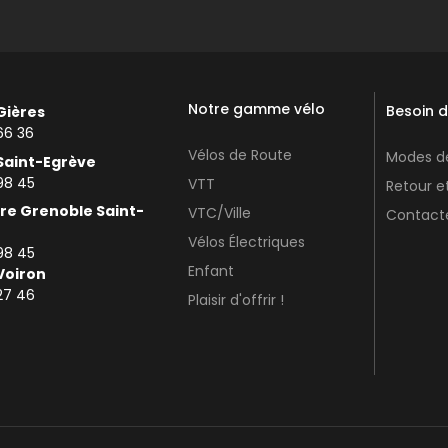
Notre gamme vélo
Besoin d
Gières
66 36
Vélos de Route
Modes de
Saint-Egrève
98 45
VTT
Retour 
re Grenoble Saint-
VTC/Ville
Contact
Vélos Électriques
98 45
Enfant
Voiron
27 46
Plaisir d'offrir !