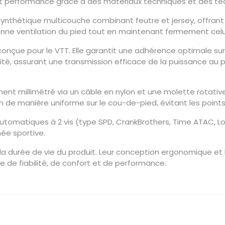
e et performance grâce à des matériaux techniques et des te
ynthétique multicouche combinant feutre et jersey, offrant 
onne ventilation du pied tout en maintenant fermement celui
conçue pour le VTT. Elle garantit une adhérence optimale sur
bilité, assurant une transmission efficace de la puissance a
t millimétré via un câble en nylon et une molette rotative
ion de manière uniforme sur le cou-de-pied, évitant les poin
omatiques à 2 vis (type SPD, CrankBrothers, Time ATAC, Loo
née sportive.
 durée de vie du produit. Leur conception ergonomique et l
he de fiabilité, de confort et de performance.