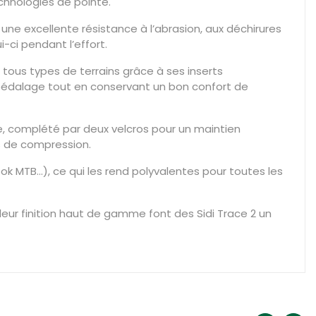
chnologies de pointe.
une excellente résistance à l’abrasion, aux déchirures
-ci pendant l’effort.
 tous types de terrains grâce à ses inserts
u pédalage tout en conservant un bon confort de
, complété par deux velcros pour un maintien
ts de compression.
k MTB…), ce qui les rend polyvalentes pour toutes les
eur finition haut de gamme font des Sidi Trace 2 un