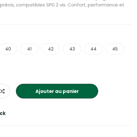
précis, compatibles SPD 2 vis. Confort, performance et
40
41
42
43
44
45
Ajouter au panier
ock