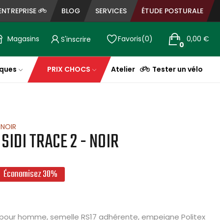
ENTREPRISE
BLOG
SERVICES
ÉTUDE POSTURALE
Magasins
Favoris
0
0,00 €
S'inscrire
0
ques
PRIX CHOCS
Atelier
Tester un vélo
 NOIR
SIDI TRACE 2 - NOIR
Économisez 30%
 pour homme, semelle RS17 adhérente, empeigne Politex