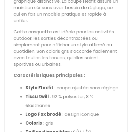
graphique distinctive. La coupe Flexfit assure un
maintien sûr sans avoir besoin de réglage, ce
qui en fait un modèle pratique et rapide à
enfiler.
Cette casquette est idéale pour les activités
outdoor, les sorties décontractées ou
simplement pour afficher un style affirmé au
quotidien. Son coloris gris s’accorde facilement
avec toutes les tenues, qu’elles soient
sportives ou urbaines.
Caractéristiques principales :
Style Flexfit
: coupe ajustée sans réglage
Tissu twill
: 92 % polyester, 8 %
élasthanne
Logo Fox brodé
: design iconique
Coloris
: gris
Tailles disponibles
: S/M, L/XL