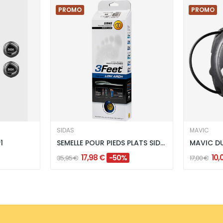
PROMO
PROMO
SIDAS
MAVIC
1
SEMELLE POUR PIEDS PLATS SIDAS 3 FEET LOW ARCH...
MAVIC DU
17,98 €
10,
-50%
35,95 €
17,00 €