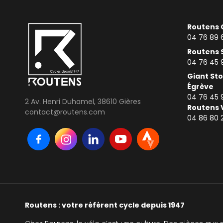
Routens 
04 76 89 
Routens 
04 76 45 
Giant Sto
Égrève
04 76 45 
2 Av. Henri Duhamel, 38610 Gières
Routens 
contact@routens.com
0
4 86 80 
Routens : votre référent cycle depuis 1947