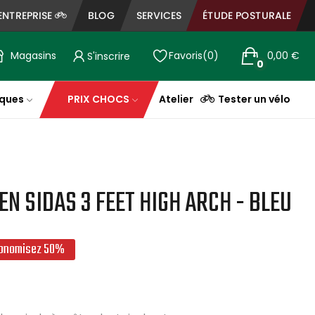
ENTREPRISE
BLOG
SERVICES
ÉTUDE POSTURALE
Magasins
Favoris
0
0,00 €
S'inscrire
0
ques
PRIX CHOCS
Atelier
Tester un vélo
EN SIDAS 3 FEET HIGH ARCH - BLEU
onomisez 50%