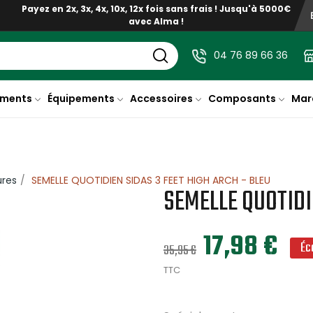
Payez en 2x, 3x, 4x, 10x, 12x fois sans frais ! Jusqu'à 5000€
avec Alma !
04 76 89 66 36
ments
Équipements
Accessoires
Composants
Mar
ures
SEMELLE QUOTIDIEN SIDAS 3 FEET HIGH ARCH - BLEU
SEMELLE QUOTIDI
17,98 €
Éc
35,95 €
TTC