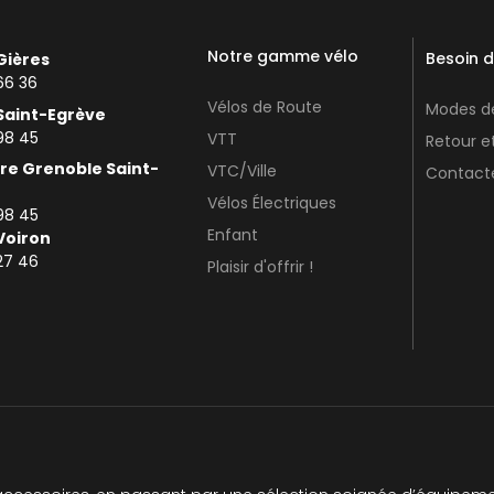
Notre gamme vélo
Besoin d
Gières
66 36
Vélos de Route
Modes de
Saint-Egrève
98 45
VTT
Retour 
re Grenoble Saint-
VTC/Ville
Contact
Vélos Électriques
98 45
Enfant
Voiron
27 46
Plaisir d'offrir !