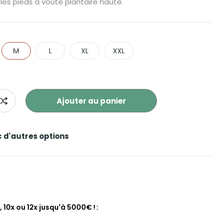
es pieds à voûte plantaire haute.
M
L
XL
XXL
Ajouter au panier
c d'autres options
, 10x ou 12x jusqu'à 5000€ !