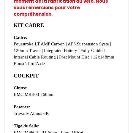
moment de la fabrication du vélo. Nous
vous remercions pour votre
compréhension.
KIT CADRE
Cadre:
Fourstroke LT AMP Carbon | APS Suspension Syste |
120mm Travel | Integrated Battery | Fully Guided
Internal Cable Routing | Post Mount Disc | 12x148mm
Boost Thru-Axle
COCKPIT
Cintre:
BMC MRB03 760mm
Potence:
Truvativ Atmos 6K
Tige de Selle:
BMC MSP03 - 31.6mm - 0mm Offset